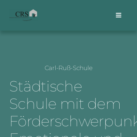
Skip
to
Toggle
content
Naviga
Termine
Team
Carl-Ruß-Schule
Aktuelles
Städtische
Förderverein
Schule mit dem
Kontakt
Förderschwerpun